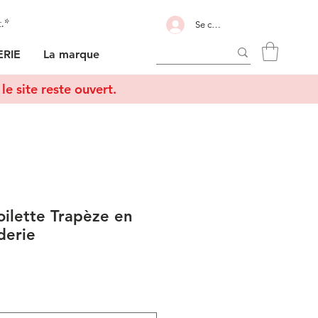
t.*
Se connecter
RIE
La marque
le site reste ouvert.
oilette Trapèze en
derie