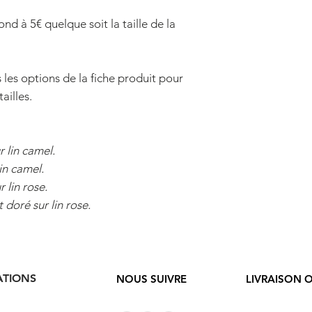
des périodes, entre
Largeur du bas : 1
serez livrée 7 jour
nd à 5€ quelque soit la taille de la
commande (en com
Moyenne
: format 
Longueur : 28 cm
Votre commande ser
Hauteur : 17 cm
es les options de la fiche produit pour
possibles, à choisir
Longueur du bas :
ailles.
commande :
Largeur du bas : 1
- Lettre suivie La 
directement dans v
Grande
: format tr
r lin camel.
pourrez suivre vot
Longueur : 35 cm
in camel.
distribuée, PRUNIE
Hauteur : 19 cm
 lin rose.
celle-ci notamment
Longueur du bas :
- Colissimo Expert
 doré sur lin rose.
Largeur du bas : 1
adresse et remise 
vous pourrez suivre
- Mondial Relay. 
automatiquement da
ATIONS
NOUS SUIVRE
LIVRAISON 
proche de votre ad
le point de retrai