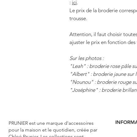
:
ici
.
Le prix de la broderie correspo
trousse.
Attention, il faut choisir tout
ajuster le prix en fonction des t
Sur les photos :
"Leah" : broderie rose pâle su
"Albert" : broderie jaune sur l
"Nounou" : broderie rouge sur
"Joséphine" : broderie brillant
INFORM
PRUNIER e
st une marque d'accessoires
pour la maison et le quotidien, créée par
Chloé Prunier. Les collections sont