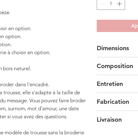
pèze.
Aj
isir en option.
 en option.
ption.
Dimensions
rie à choisir en option.
Mini :
format mini 
Composition
Longueur : 16 cm
 bois naturel.
Hauteur : 11 cm
Tissu de base : 90
Longueur du bas :
Entretien
broder dans l'encadré.
Doublure : 100% p
Largeur du bas : 9
trousse, elle s'adapte à la taille de
choisir en option)
Vous pouvez laver 
r du message. Vous pouvez faire broder
Fabrication
programme 30° déli
Petite
: format tro
nom, surnom, mot d'amour, une date
couleurs similaires
trousse de toilette.
Cette trousse est f
ter si vous avez des questions.
Livraison
Longueur : 22 cm
Prunier, la fondat
Hauteur : 14 cm
grande attention es
Les délais de livra
e modèle de trousse sans la broderie
Longueur du bas :