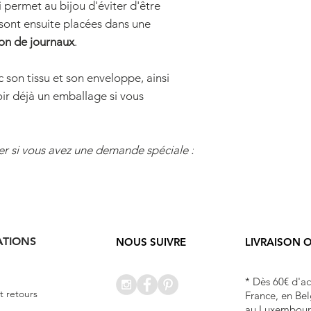
vous pourrez suivre
i permet au bijou d'éviter d'être
- Mondial Relay. 
 sont ensuite placées dans une
automatiquement da
on de journaux
.
proche de votre ad
le point de retrai
 son tissu et son enveloppe, ainsi
nous envoyer un m
oir déjà un emballage si vous
- PRUNIER est basé 
récupérer gratuit
même. Il vous suffi
er si vous avez une demande spéciale :
sa commande à l'at
Dès 60€ de command
gratuits en lettre s
de 3€ en Colissimo 
ATIONS
NOUS SUIVRE
LIVRAISON 
est impossible d'
volumineuses en let
* Dès 60€ d'a
exemple), si c'est
et retours
France, en Bel
pour modifier le 
au Luxembour