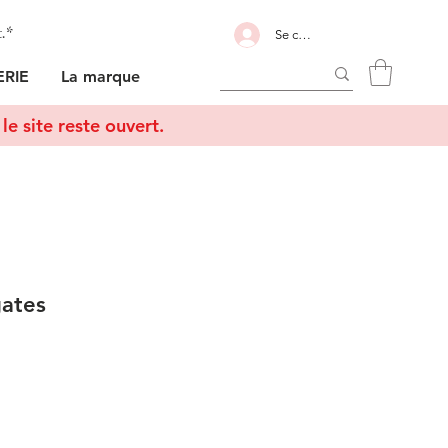
t.*
Se connecter
RIE
La marque
le site reste ouvert.
gates