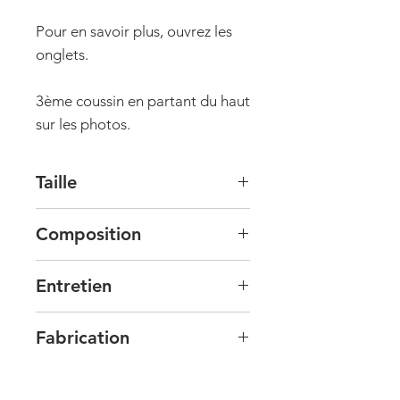
Pour en savoir plus, ouvrez les
onglets.
3ème coussin en partant du haut
sur les photos.
Taille
Taille : 30x50 cm.
Composition
Tissu : 100% laine / 100% lin
Entretien
Garnissage : 100% polyester.
Vous pouvez laver cette
Fabrication
housse en machine, programme
spécial laine à froid et sur
Cette housse est fabriquée par la
l'envers. Côté laine, vous pouvez
Livraison
fondatrice de la marque ou par