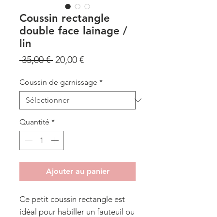
Coussin rectangle
double face lainage /
lin
Prix
Prix
 35,00 € 
20,00 €
original
promotionnel
Coussin de garnissage
*
Quantité
*
Ajouter au panier
Ce petit coussin rectangle est
idéal pour habiller un fauteuil ou