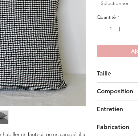
Sélectionner
Quantité
*
Aj
Taille
Taille : 50x50 cm.
Composition
Tissu : 100% laine
Entretien
Garnissage : 100% 
Vous pouvez laver
Fabrication
programme spécial 
 habiller un fauteuil ou un canapé, il a
l'envers. Vous pou