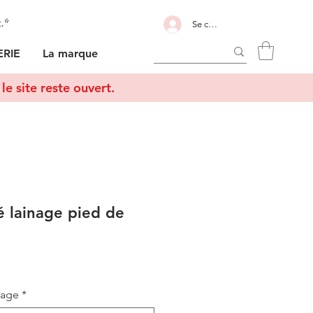
t.*
Se connecter
RIE
La marque
le site reste ouvert.
é lainage pied de
sage
*