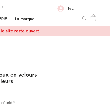
t.*
Se connecter
RIE
La marque
le site reste ouvert.
joux en velours
uleurs
 côtelé
*