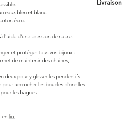
Ne poser pas le fer
Livraison
ossible:
fondatrice de la 
velours, utilisez l
atelier du nord de
arreaux bleu et blanc.
Les délais de livra
le poil du velours 
attention est portée
coton écru.
des périodes, entre
PRUNIER a mis bea
serez livrée 7 jour
modèle, merci de n
 à l'aide d'une pression de nacre.
commande (en com
modèle est dépos
Votre commande se
er et protéger tous vos bijoux :
services possibles, 
ermet de maintenir des chaines,
de la commande :
- Lettre suivie La 
n deux pour y glisser les pendentifs
directement dans v
e pour accrocher les boucles d'oreilles
pourrez suivre vot
 pour les bagues
distribuée, PRUNIE
celle-ci notamment
- Colissimo Expert
 en
lin.
adresse et remise 
vous pourrez suivre
- Mondial Relay. 