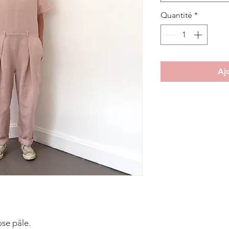
Quantité
*
Aj
ose pâle.