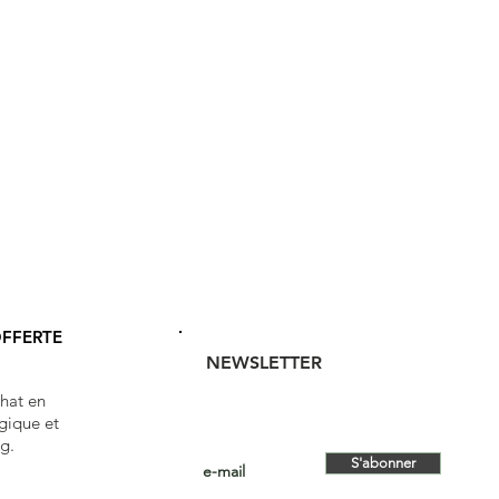
OFFERTE
NEWSLETTER
chat en
gique et
g.
S'abonner