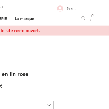
t.*
Se connecter
RIE
La marque
le site reste ouvert.
en lin rose
Prix
 €
al
promotionnel