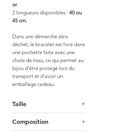
or
.
2 longueurs disponibles :
40 ou
45 cm.
Dans une démarche zéro
déchet, le bracelet est livré dans
une pochette faite avec une
chute de tissu, ce qui permet au
bijou d'être protégé lors du
transport et d'avoir un
emballage cadeau.
Taille
2 longueurs sont disponibles :
Composition
40 cm ou 45 cm, à choisir en
option, (sans chaine de réglage).
Ce collier est
en plaqué or
18K, 3