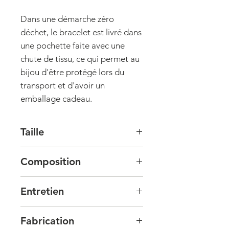
Dans une démarche zéro
déchet, le bracelet est livré dans
une pochette faite avec une
chute de tissu, ce qui permet au
bijou d'être protégé lors du
transport et d'avoir un
emballage cadeau.
Taille
Longueur du bracelet : 18cm.
Composition
Sans chaine de réglage.
N'hésitez pas à nous contacter si
Le bracelet est
en plaqué or
18K, 3
vous souhaitez une taille sur-
Entretien
microns
.
mesure.
Le plaqué or est une base de
laiton
Le bracelet chaine torsade est
Fabrication
(alliage de cuivre et de zinc) qui est
composé de laiton