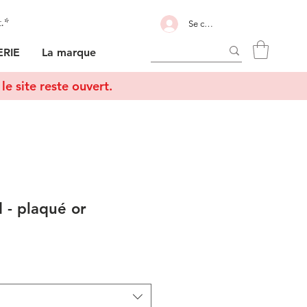
t.*
Se connecter
RIE
La marque
le site reste ouvert.
- plaqué or